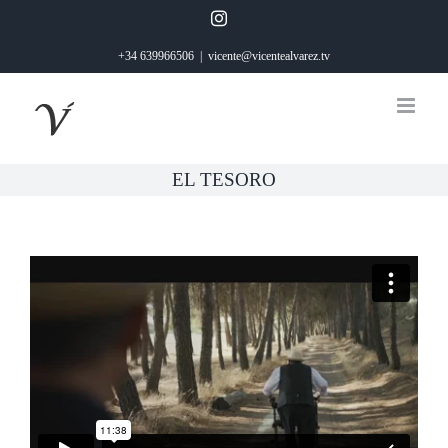
Saltar
Instagram
al
+34 639966506
|
vicente@vicentealvarez.tv
contenido
EL TESORO