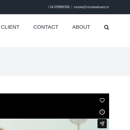
+34 639966506
|
vicente@vicentealvarez.tv
CLIENT
CONTACT
ABOUT