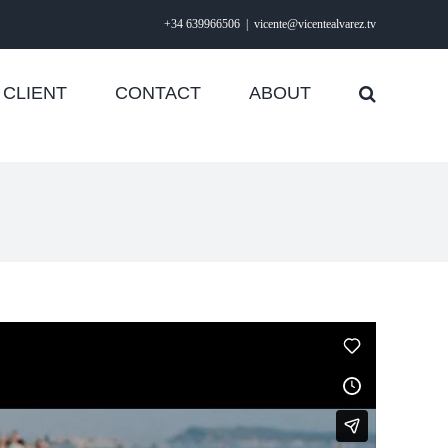
+34 639966506
|
vicente@vicentealvarez.tv
CLIENT
CONTACT
ABOUT