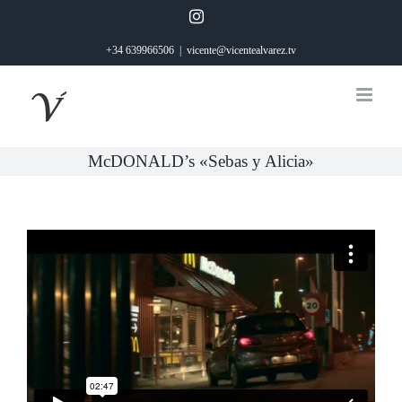
Saltar
Instagram
al
+34 639966506
|
vicente@vicentealvarez.tv
contenido
McDONALD’s «Sebas y Alicia»