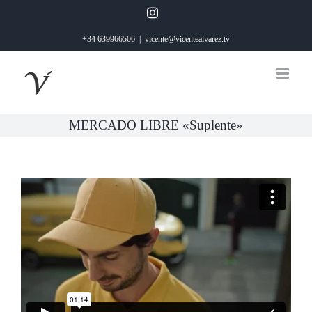
Saltar
Instagram
al
+34 639966506
|
vicente@vicentealvarez.tv
contenido
MERCADO LIBRE «Suplente»