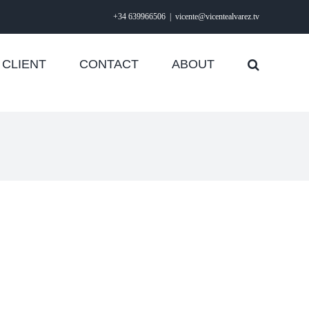
+34 639966506
|
vicente@vicentealvarez.tv
CLIENT
CONTACT
ABOUT