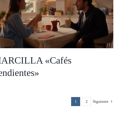
MARCILLA «Cafés
Pendientes»
ARCILLA «Cafés
endientes»
1
2
Siguiente