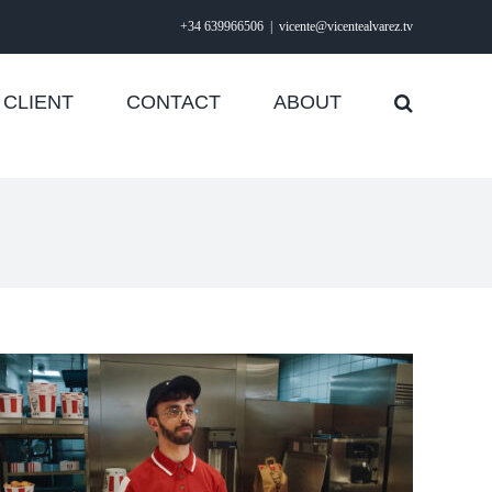
+34 639966506
|
vicente@vicentealvarez.tv
CLIENT
CONTACT
ABOUT
KFC «Megabox»