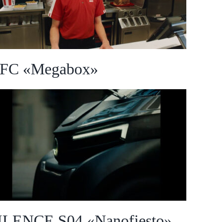
FC «Megabox»
SILENCE S04 «Nanofiesto»
ILENCE S04 «Nanofiesto»