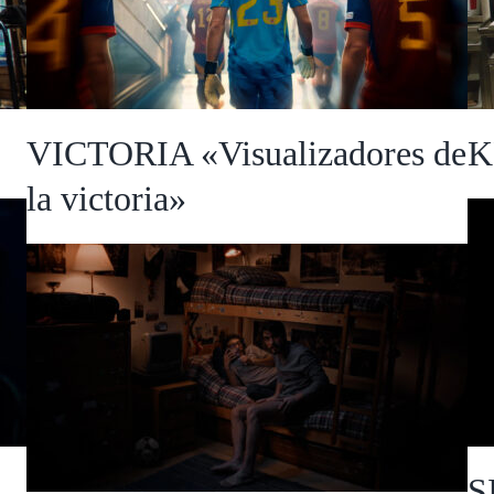
de la victoria»
VICTORIA «Visualizadores de
K
la victoria»
ONLAE «Sorteo de El Niño
2024»
S