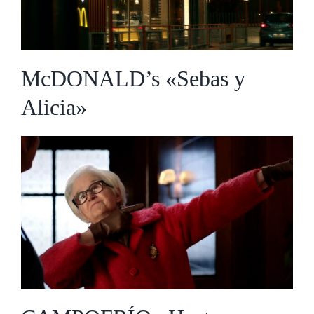
McDONALD’s «Sebas y
Alicia»
CAMPOFRÍO «Hazte
Extranjero»