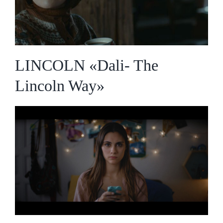
Lincoln Way»
LINCOLN «Dali- The
Lincoln Way»
CARREFOUR PASS
«Tregua de Navidad»